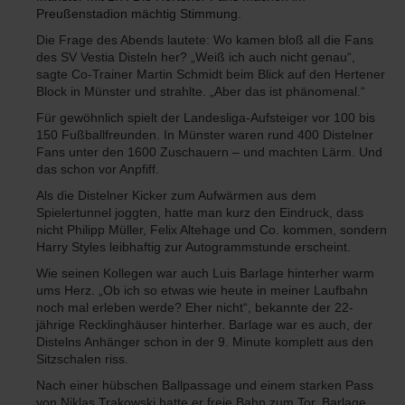
Preußenstadion mächtig Stimmung.
Die Frage des Abends lautete: Wo kamen bloß all die Fans
des SV Vestia Disteln her? „Weiß ich auch nicht genau“,
sagte Co-Trainer Martin Schmidt beim Blick auf den Hertener
Block in Münster und strahlte. „Aber das ist phänomenal.“
Für gewöhnlich spielt der Landesliga-Aufsteiger vor 100 bis
150 Fußballfreunden. In Münster waren rund 400 Distelner
Fans unter den 1600 Zuschauern – und machten Lärm. Und
das schon vor Anpfiff.
Als die Distelner Kicker zum Aufwärmen aus dem
Spielertunnel joggten, hatte man kurz den Eindruck, dass
nicht Philipp Müller, Felix Altehage und Co. kommen, sondern
Harry Styles leibhaftig zur Autogrammstunde erscheint.
Wie seinen Kollegen war auch Luis Barlage hinterher warm
ums Herz. „Ob ich so etwas wie heute in meiner Laufbahn
noch mal erleben werde? Eher nicht“, bekannte der 22-
jährige Recklinghäuser hinterher. Barlage war es auch, der
Distelns Anhänger schon in der 9. Minute komplett aus den
Sitzschalen riss.
Nach einer hübschen Ballpassage und einem starken Pass
von Niklas Trakowski hatte er freie Bahn zum Tor. Barlage