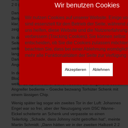
Wir benutzen Cookies
2:0 (21.) und 3:0 (33.) nach.
Danach verlor Vestia für einige Minuten völlig die Linie –
Wir nutzen Cookies auf unserer Website. Einige v
Benjamins (36.) und Deters (44.) machten zur Pause alles
klar. Vestias Torhüter Jonas Weeke, der eine starke Leistung
sind essenziell für den Betrieb der Seite, während
zeigte, hatte nicht viel zu bestellen.
uns helfen, diese Website und die Nutzererfahrung
verbessern (Tracking Cookies). Sie können selbst
In der Pause fingen sich die Gäste – und spielten nach dem
entscheiden, ob Sie die Cookies zulassen möchten.
Seitenwechsel wieder mit, auch wenn der Drittligist zunächst
weitere Großchancen erwirtschaftete. In der 53. Minute
beachten Sie, dass bei einer Ablehnung womöglich
langte erneut Grodowski nach einem mächtigen Antritt hin.
mehr alle Funktionalitäten der Seite zur Verfügung
Danach brachte endlich auch Vestia den einen oder anderen
Angriff durch.
Akzeptieren
Ablehnen
In der 72. Minute sorgte Yannick Goecke für Jubel im Vestia-
Block. Nach einem Ballgewinn leitete Hahnenkamp den Ball
weiter zu Spielertrainer Daniel Koseler, der umgehend seinen
Angreifer bediente – Goecke bezwang Torhüter Schenk mit
einem lässigen Chip.
Wenig später lag sogar ein zweites Tor in der Luft: Johannes
Engel war so frei, aber der Neuzugang vom DSC Wanne-
Eickel scheiterte an Schenk und verpasste so einen
Teilerfolg. „Schade, dass Johnny nicht getroffen hat“, meinte
Martin Schmidt. „Dann hätten wir in der zweiten Halbzeit 2:2