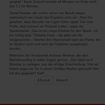
gespielt.“ Kevin Schacht erzielte elf Minuten vor Ende noch
das 7:1 für Münster.
Daniel Koseler, der vorher schon von Berufs wegen
optimistisch war, haute das Ergebnis nicht um. „Man hat
gesehen, dass Münster vier Ligen höher spielt. Das sind
Profis, dem müssen wir Respekt zollen“, sagte der
Spielertrainer. „Das ist ein mega Erlebnis für den Verein. Ich
bin richtig stolz.“ Distelns Fans – die alten wie die
neugewonnen – feierten ihre Mannschaft nach der Partie, bis
im Stadion nach und nach die Flutlichter ausgeknipst
wurden.
Mittendrin der Vorsitzende Andreas Weidner, der den
Betriebsausflug in vollen Zügen genoss. „Das Spiel nach
Münster zu verlegen, war die richtige Entscheidung. Und wir
haben sogar ein Tor in einem Drittliga-Stadion gemacht! Wer
hat das geglaubt? Geil!“
Vorheriger Beitrag: Vestia Disteln trennt sic
Zurück
Nächster Beitrag: Das Spiel im T
Weiter