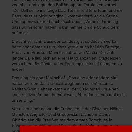
zog ab – und jagte den Ball knapp am Torpfosten vorbei.
„Der Ball sollte ins lange Eck. Tut mir leid fürs Team und die
Fans, dass er nicht reinging“, kommentierte er die Szene.
Um augenzwinkernd nachzuschieben: „Wenn’s daran lag,
dass wir verloren haben, dann nehme ich die Schuld gern
auf mich.“
Braucht er nicht. Dass der Landesligist so deutlich verlor,
hatte eher damit zu tun, dass Vestia auch bei den Drittliga-
Profis von Preußen Münster auftrat wie Vestia. Die Zahl
langer Bälle ließ sich an einer Hand abzählen. Stattdessen
versuchten die Gäste, unter Druck spielerisch Lösungen zu
finden.
Das ging ein paar Mal schief. „Das eine oder andere Mal
hätten wir den Ball vielleicht weghauen sollen“, räumte
Kapitän Sven Hahnenkamp ein, der 90 Minuten um einen
konstruktiven Aufbau bemüht war. „Aber das ist nun mal nicht
unser Ding.“
Vor allem einer nutzte die Freiheiten in der Distelner Hälfte:
Münsters Angreifer Joel Grodowski. Nachdem Darius
Ghindovean die Preußen mit dem ersten Torschuss in
Führung gebracht hatte (10.), legte der Selmer, der unter
anderem in der U19 des VfB Waltrop ausgebildet wurde, das