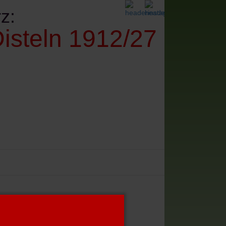
z:
isteln 1912/27
denes
Impressum+Datenschutz