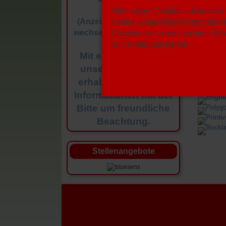
Wir nutzen Cookies auf unserer 
(Anzeige in automatisch
helfen, diese Website und die N
wechselnder Reihenfolge)
Cookies zulassen möchten. Bitte
zur Verfügung stehen.
Mit einem Klick auf
unsere Sponsoren
erhalten Sie weitere
Informationen mit der
Bitte um freundliche
Beachtung.
Stellenangebote