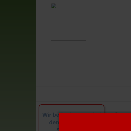
Vestia-News
Mannschaften
V
Spons
Wir bedanken uns bei
den angezeigten
Sponsoren