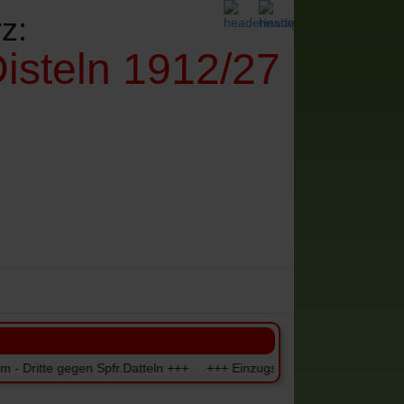
z:
isteln 1912/27
denes
Impressum+Datenschutz
gegen Spfr.Datteln +++ +++ Einzugstermine der Beiträge für Seniore