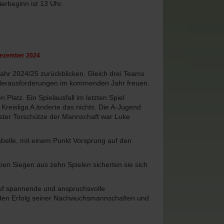
erbeginn ist 13 Uhr.
 Dezember 2024
jahr 2024/25 zurückblicken. Gleich drei Teams
de Herausforderungen im kommenden Jahr freuen.
Platz. Ein Spielausfall im letzten Spiel
Kreisliga A änderte das nichts. Die A-Jugend
ester Torschütze der Mannschaft war Luke
Tabelle, mit einem Punkt Vorsprung auf den
eben Siegen aus zehn Spielen sicherten sie sich
uf spannende und anspruchsvolle
auf den Erfolg seiner Nachwuchsmannschaften und