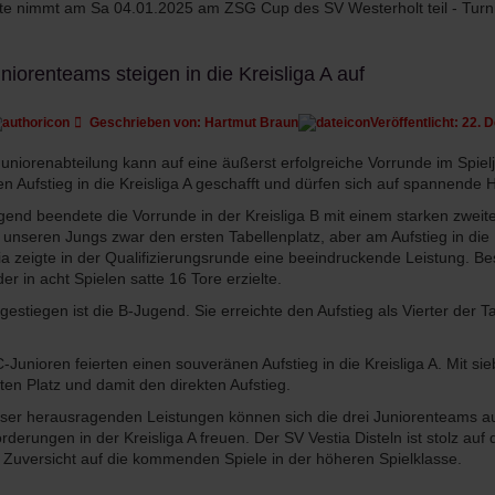
te nimmt am Sa 04.01.2025 am ZSG Cup des SV Westerholt teil - Turni
niorenteams steigen in die Kreisliga A auf
Geschrieben von:
Hartmut Braun
Veröffentlicht: 22.
uniorenabteilung kann auf eine äußerst erfolgreiche Vorrunde im Spiel
n Aufstieg in die Kreisliga A geschafft und dürfen sich auf spannen
gend beendete die Vorrunde in der Kreisliga B mit einem starken zweiten 
 unseren Jungs zwar den ersten Tabellenplatz, aber am Aufstieg in die 
ia zeigte in der Qualifizierungsrunde eine beeindruckende Leistung. B
er in acht Spielen satte 16 Tore erzielte.
gestiegen ist die B-Jugend. Sie erreichte den Aufstieg als Vierter der 
-Junioren feierten einen souveränen Aufstieg in die Kreisliga A. Mit si
ten Platz und damit den direkten Aufstieg.
ser herausragenden Leistungen können sich die drei Juniorenteams a
rderungen in der Kreisliga A freuen. Der SV Vestia Disteln ist stolz 
it Zuversicht auf die kommenden Spiele in der höheren Spielklasse.