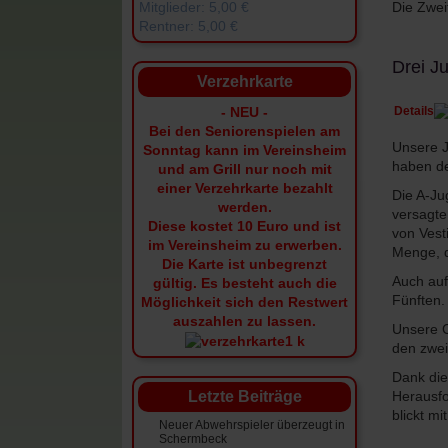
Die Zwei
Mitglieder: 5,00 €
Rentner: 5,00 €
Drei Ju
Verzehrkarte
Details
- NEU -
Bei den Seniorenspielen am
Unsere J
Sonntag kann im Vereinsheim
haben de
und am Grill nur noch mit
einer Verzehrkarte bezahlt
Die A-Ju
werden.
versagte
Diese kostet 10 Euro und ist
von Vest
im Vereinsheim zu erwerben.
Menge, d
Die Karte ist unbegrenzt
Auch auf
gültig.
Es besteht auch die
Fünften.
Möglichkeit sich den Restwert
auszahlen zu lassen.
Unsere C
den zwei
Dank die
Herausfo
Letzte Beiträge
blickt m
Neuer Abwehrspieler überzeugt in
Schermbeck