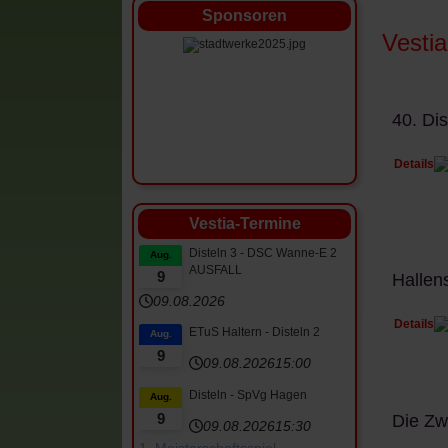
Sponsoren
Vesti
40. Dis
Details
Vestia-Termine
Disteln 3 - DSC Wanne-E 2
Aug.
AUSFALL
9
Hallen
09.08.2026
Details
ETuS Haltern - Disteln 2
Aug.
9
09.08.2026
15:00
Disteln - SpVg Hagen
Aug.
Die Zw
9
09.08.2026
15:30
1. Meisterschaftsspiel