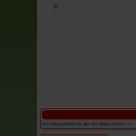
Vestia-News
Mannschaften
V
rdachtes Kleinspielfeld für den SV Vestia Disteln +++ +++ Meisters