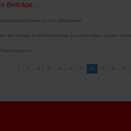
re Beiträge …
Westfalenligist Disteln ist in der Winterpause
Von der Kreisliga in die Westfalenliga: Ein echtes Talent auf dem Vorm
Zugang gesperrt
19
20
21
22
23
24
25
26
27