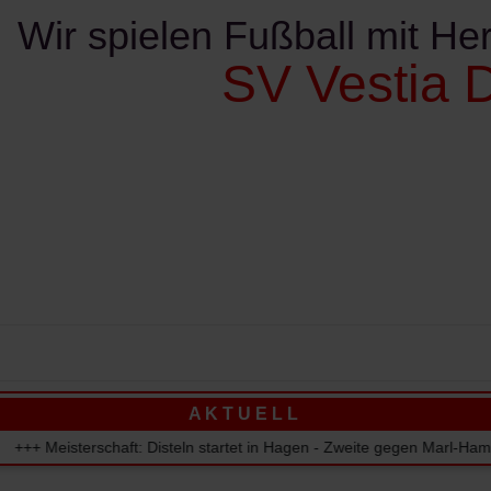
Wir spielen Fußball mit Her
SV Vestia D
ereinskalender
Kontakte
Sponsoren
Verschie
A K T U E L L
chaft: Disteln startet in Hagen - Zweite gegen Marl-Hamm - Dritte 