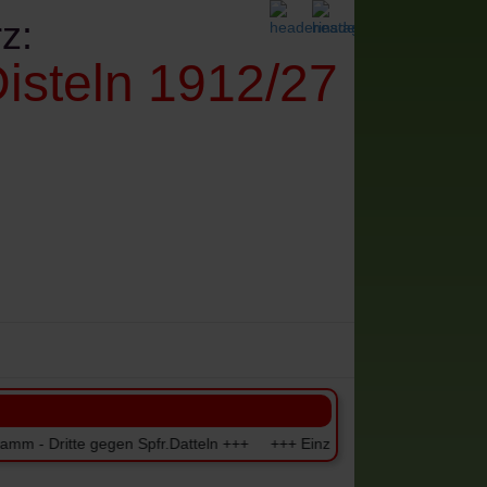
z:
isteln 1912/27
denes
Impressum+Datenschutz
te gegen Spfr.Datteln +++ +++ Einzugstermine der Beiträge für Seni