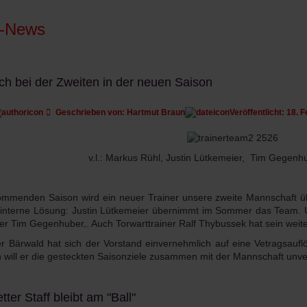
a-News
h bei der Zweiten in der neuen Saison
Geschrieben von:
Hartmut Braun
Veröffentlicht: 18. 
v.l.: Markus Rühl, Justin Lütkemeier, Tim Gegenh
ommenden Saison wird ein neuer Trainer unsere zweite Mannschaft üb
 interne Lösung:
Justin Lütkemeier übernimmt im Sommer das Team. Unt
er Tim Gegenhuber,. Auch Torwarttrainer Ralf Thybussek hat sein weite
er Bärwald hat sich der Vorstand einvernehmlich auf eine Vetragsauf
n will er die gesteckten Saisonziele zusammen mit der Mannschaft unve
ter Staff bleibt am "Ball"