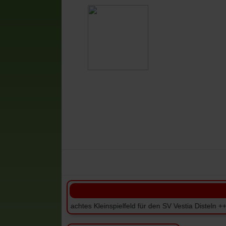
Vestia-News
Mannschaften
V
Überdachtes Kleinspielfeld für den SV Vestia Disteln +++ +++ Meist