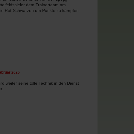
ttelfeldspieler dem Trainerteam am
die Rot-Schwarzen um Punkte zu kämpfen.
Februar 2025
d weiter seine tolle Technik in den Dienst
r.