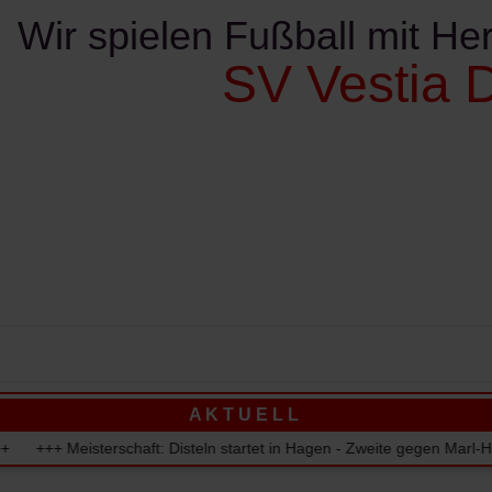
Wir spielen Fußball mit Her
SV Vestia D
ereinskalender
Kontakte
Sponsoren
Verschie
A K T U E L L
erschaft: Disteln startet in Hagen - Zweite gegen Marl-Hamm - Drit