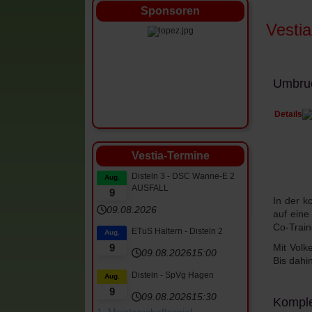
Sponsoren
Vesti
Umbruc
Details
Vestia-Termine
Disteln 3 - DSC Wanne-E 2
Aug.
AUSFALL
9
In der k
09.08.2026
auf eine
Co-Train
ETuS Haltern - Disteln 2
Aug.
Mit Volk
9
09.08.2026
15:00
Bis dahi
Disteln - SpVg Hagen
Aug.
9
09.08.2026
15:30
Komplet
1. Meisterschaftsspiel