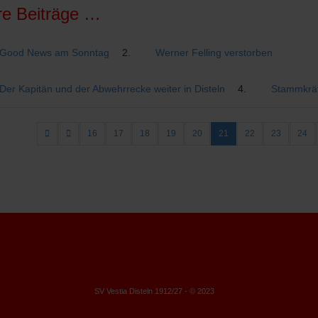
re Beiträge …
Good News am Sonntag
Werner Felling verstorben
Der Kapitän und der Abwehrrecke weiter in Disteln
Stammkräf
16
17
18
19
20
21
22
23
24
SV Vestia Disteln 1912/27 - © 2023