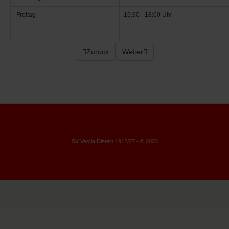
Freitag
16:30 - 18:00 Uhr
Vorheriger Beitrag: C1-Junioren
Zurück
Nächster Beitrag: D2-Junioren
Weiter
SV Vestia Disteln 1912/27 - © 2023