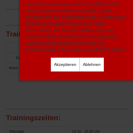
von ihnen sind essenziell für den Betrieb der
Seite, während andere uns helfen, diese
Website und die Nutzererfahrung zu verbessern
(Tracking Cookies). Sie können selbst
entscheiden, ob Sie die Cookies zulassen
Trainerteam:
möchten. Bitte beachten Sie, dass bei einer
Ablehnung womöglich nicht mehr alle
Funktionalitäten der Seite zur Verfügung stehen.
Daniel Artmann
Stefan Fleischer
Akzeptieren
Ablehnen
Mobil: 01577 37 88 442
Mobil: 01573 54 04 240
Trainingszeiten:
Dienstag
16:30 - 18:00 Uhr