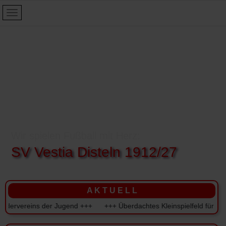
Wir spielen Fußball mit Herz:
SV Vestia Disteln 1912/27
A K T U E L L
ereins der Jugend +++ +++ Überdachtes Kleinspielfeld für den SV Ve