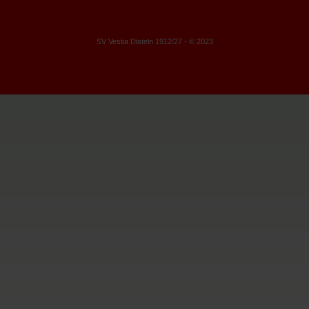
SV Vestia Disteln 1912/27 - © 2023