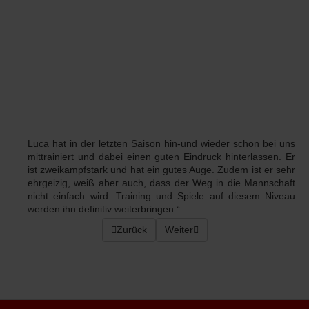
Luca hat in der letzten Saison hin-und wieder schon bei uns
mittrainiert und dabei einen guten Eindruck hinterlassen. Er
ist zweikampfstark und hat ein gutes Auge. Zudem ist er sehr
ehrgeizig, weiß aber auch, dass der Weg in die Mannschaft
nicht einfach wird. Training und Spiele auf diesem Niveau
werden ihn definitiv weiterbringen.“
Vorheriger Beitrag: Saisonstart am 13. Augus
Zurück
Nächster Beitrag: Landesliga Auf
Weiter