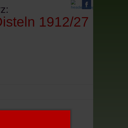
z:
isteln 1912/27
denes
Impressum+Datenschutz