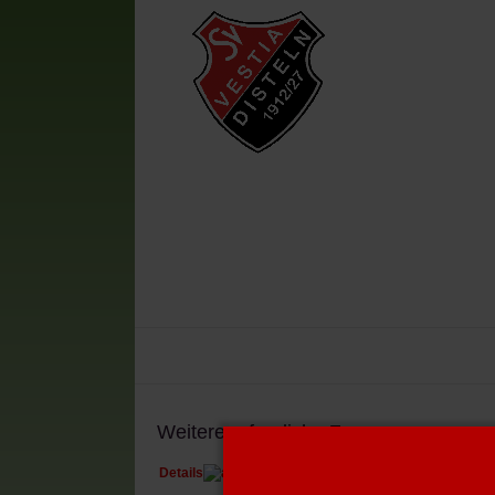
Vestia-News
Mannschaften
V
Weitere erfreuliche Zusage
Details
Geschrieben von:
Hartmut B