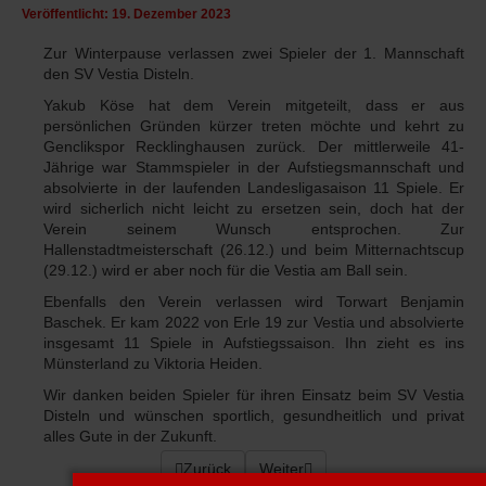
Veröffentlicht: 19. Dezember 2023
Zur Winterpause verlassen zwei Spieler der 1. Mannschaft
den SV Vestia Disteln.
Yakub Köse hat dem Verein mitgeteilt, dass er aus
persönlichen Gründen kürzer treten möchte und kehrt zu
Genclikspor Recklinghausen zurück. Der mittlerweile 41-
Jährige war Stammspieler in der Aufstiegsmannschaft und
absolvierte in der laufenden Landesligasaison 11 Spiele. Er
wird sicherlich nicht leicht zu ersetzen sein, doch hat der
Verein seinem Wunsch entsprochen. Zur
Hallenstadtmeisterschaft (26.12.) und beim Mitternachtscup
(29.12.) wird er aber noch für die Vestia am Ball sein.
Ebenfalls den Verein verlassen wird Torwart Benjamin
Baschek. Er kam 2022 von Erle 19 zur Vestia und absolvierte
insgesamt 11 Spiele in Aufstiegssaison. Ihn zieht es ins
Münsterland zu Viktoria Heiden.
Wir danken beiden Spieler für ihren Einsatz beim SV Vestia
Disteln und wünschen sportlich, gesundheitlich und privat
alles Gute in der Zukunft.
Vorheriger Beitrag: Gruber und Barlage bleibe
Zurück
Nächster Beitrag: Vestia Disteln
Weiter