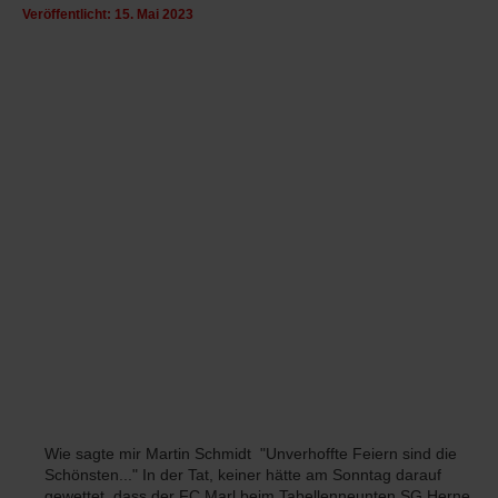
Veröffentlicht: 15. Mai 2023
Wie sagte mir Martin Schmidt "Unverhoffte Feiern sind die
Schönsten..." In der Tat, keiner hätte am Sonntag darauf
gewettet, dass der FC Marl beim Tabellenneunten SG Herne