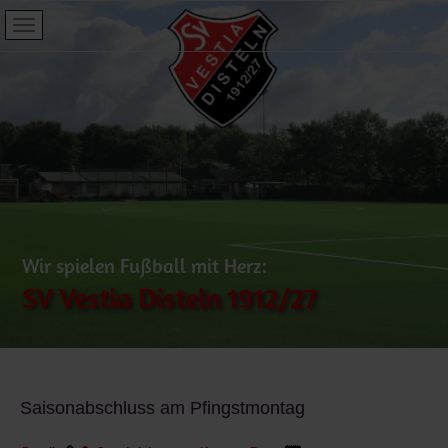
Wir spielen Fußball mit Herz:
SV Vestia Disteln 1912/27
Saisonabschluss am Pfingstmontag