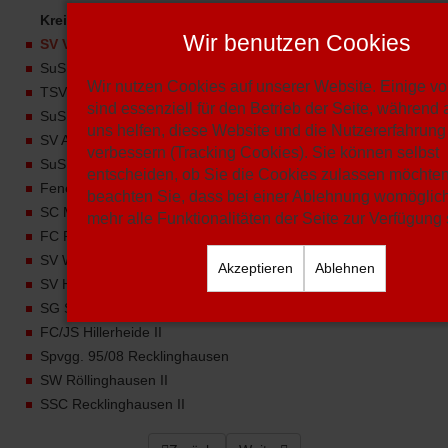
Kreisliga B2
Wir benutzen Cookies
SV Vestia Disteln III
SuS Polsum
Wir nutzen Cookies auf unserer Website. Einige v
TSV Marl-Hüls
sind essenziell für den Betrieb der Seite, während
SuS Hervest-Dorsten
uns helfen, diese Website und die Nutzererfahrung
SV Altendorf-Ulfkotte
verbessern (Tracking Cookies). Sie können selbst
SuS Bertlich
entscheiden, ob Sie die Cookies zulassen möchten.
Fenerbahce Marl
beachten Sie, dass bei einer Ablehnung womöglich
SC Marl-Hamm
mehr alle Funktionalitäten der Seite zur Verfügung
FC RW Dorsten
SV Westerholt
Akzeptieren
Ablehnen
SV Hochlar 28 II
SG Suderwich II
FC/JS Hillerheide II
Spvgg. 95/08 Recklinghausen
SW Röllinghausen II
SSC Recklinghausen II