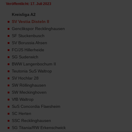
Veröffentlicht: 17. Juli 2023
Kreisliga A2
SV Vestia Disteln II
Genclikspor Recklinghausen
SF Stuckenbusch
SV Borussia Ahsen
FC/JS Hillerheide
SG Suderwich
BWW Langenbochum II
Teutonia SuS Waltrop
SV Hochlar 28
SW Röllinghausen
SW Meckinghoven
VfB Waltrop
SuS Concordia Flaesheim
SC Herten
SSC Recklinghausen
SG Titania/RW Erkenschwick