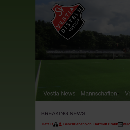
Vestia-News
Mannschaften
V
BREAKING NEWS
Details
Geschrieben von:
Hartmut Braun
Verö