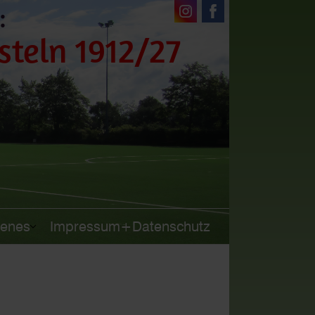
:
steln 1912/27
denes
Impressum+Datenschutz