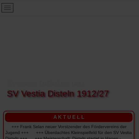
Wir spielen Fußball mit Herz:
SV Vestia Disteln 1912/27
A K T U E L L
+++ Frank Selan neuer Vorstzender des Fördervereins der
Jugend +++ +++ Überdachtes Kleinspielfeld für den SV Vestia
Disteln +++ +++ Meisterschaft: Disteln startet in Hagen -