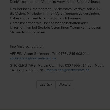
Dank!“, schreibt der Verein im Vorwort des Sticker-Albums.
Das Berliner Unternehmen „Stickerstars“ verfolgt seit 2012
die Vision, Mitglieder in ihren Vereinigungen zu verbinden.
Dabei können seit Anfang 2020 auch kleinere
Gemeinschaften wie Hochzeitsgesellschaften oder
Unternehmen bei Betriebsfesten ihren Traum vom eigenen
Sticker-Album (k)leben.
Ihre Ansprechpartner:
VEREIN: Adam Smietana - Tel: 0176 / 246 608 21 -
stickerstars@vestia-disteln.de
STICKERSTARS: Marvin Carl - Tel: 030 / 555 714 33 - Mobil:
+49 176 / 769 852 78 -
marvin.carl@stickerstars.de
Vorheriger Beitrag: Kreispokalfinale am Mitt
Zurück
Nächster Beitrag: 11. Terz-Turnie
Weiter