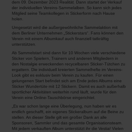
dem 09. Dezember 2023 Realität. Dann startet der Verkauf
der individuellen Vereins-Sammelalben. So kann sich jedes
Mitglied seine Teamkollegen in Stickerform nach Hause
holen.
Umgesetzt wird die außergewöhnliche Sammelaktion mit
dem Berliner Unternehmen „Stickerstars“. Fans können den
Verein mit einem Albumkauf auch finanziell tatkräftig
unterstützen.
Ab Sammelstart sind dann für 10 Wochen viele verschiedene
Sticker von Spielern, Trainern und anderen Mitgliedern in
den Nostalgie erweckenden recycelbaren Sticker-Tütchen zu
ergattern. Die individuell kreierten Sammelhefte im Vereins-
Look gibt es exklusiv beim Verein zu kaufen. Für einen
gelungenen Start befindet sich am Ende jedes Albums eine
Sticker Wundertüte mit 12 Stickern. Damit es auch außerhalb
sportlicher Aktivitäten weiterhin rund läuft, wurde für den
Verein eine Online-Tauschbörse eingerichtet.
„Es war schon lange eine Überlegung, nun haben wir es
endlich geschafft, ein eigenes Stickeralbum auf die Beine zu
stellen. An dieser Stelle gilt ein großer Dank an alle
Sponsoren, Sammler und das gesamte Organisationsteam.
Mit jedem verkauften Album unterstützt ihr die Vestia! Vielen