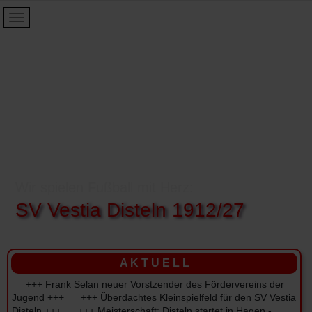
Wir spielen Fußball mit Herz:
SV Vestia Disteln 1912/27
A K T U E L L
+++ Frank Selan neuer Vorstzender des Fördervereins der
Jugend +++ +++ Überdachtes Kleinspielfeld für den SV Vestia
Disteln +++ +++ Meisterschaft: Disteln startet in Hagen -