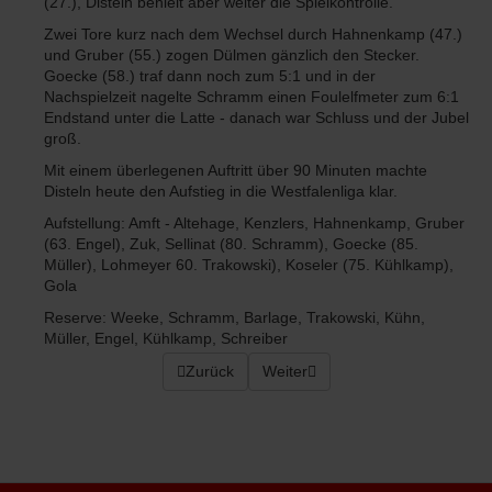
(27.), Disteln behielt aber weiter die Spielkontrolle.
Zwei Tore kurz nach dem Wechsel durch Hahnenkamp (47.)
und Gruber (55.) zogen Dülmen gänzlich den Stecker.
Goecke (58.) traf dann noch zum 5:1 und in der
Nachspielzeit nagelte Schramm einen Foulelfmeter zum 6:1
Endstand unter die Latte - danach war Schluss und der Jubel
groß.
Mit einem überlegenen Auftritt über 90 Minuten machte
Disteln heute den Aufstieg in die Westfalenliga klar.
Aufstellung: Amft - Altehage, Kenzlers, Hahnenkamp, Gruber
(63. Engel), Zuk, Sellinat (80. Schramm), Goecke (85.
Müller), Lohmeyer 60. Trakowski), Koseler (75. Kühlkamp),
Gola
Reserve: Weeke, Schramm, Barlage, Trakowski, Kühn,
Müller, Engel, Kühlkamp, Schreiber
Vorheriger Beitrag: Duell zweier Freunde
Zurück
Nächster Beitrag: LIVESTREAM: 
Weiter