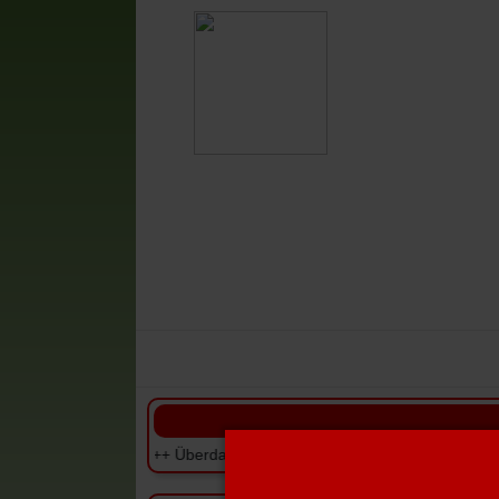
Vestia-News
Mannschaften
V
ugend +++ +++ Überdachtes Kleinspielfeld für den SV Vestia Disteln