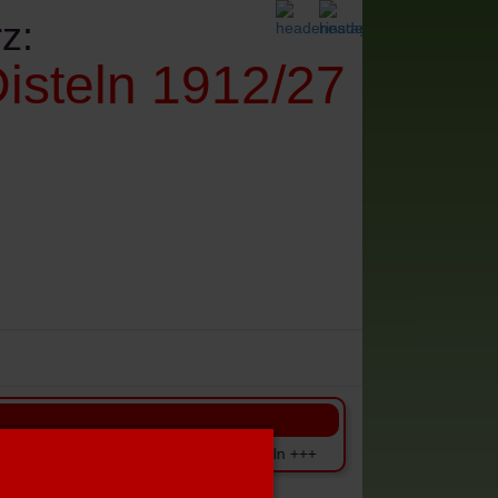
z:
isteln 1912/27
denes
Impressum+Datenschutz
rl-Hamm - Dritte gegen Spfr.Datteln +++ +++ Einzugstermine der Bei