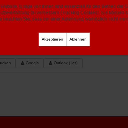
Website. Einige von ihnen sind essenziell für den Betrieb der 
: SuS Bertlich
utzererfahrung zu verbessern (Tracking Cookies). Sie können se
 beachten Sie, dass bei einer Ablehnung womöglich nicht mehr 
er
Senioren-1
Akzeptieren
Ablehnen
10.07.2026
18:35
rucken
Google
Outlook (.ics)