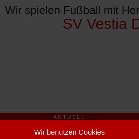
Wir spielen Fußball mit Her
SV Vestia D
ereinskalender
Kontakte
Sponsoren
Verschie
A K T U E L L
 +++ +++ Meisterschaft: Disteln startet in Hagen - Zweite gegen Ma
Wir benutzen Cookies