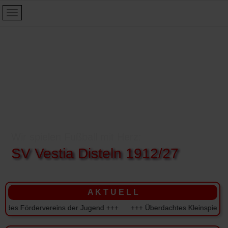
Wir spielen Fußball mit Herz:
SV Vestia Disteln 1912/27
A K T U E L L
es Fördervereins der Jugend +++ +++ Überdachtes Kleinspielfeld für 