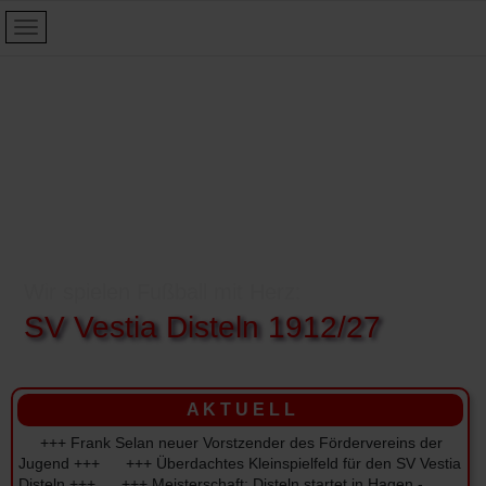
Wir spielen Fußball mit Herz:
SV Vestia Disteln 1912/27
A K T U E L L
+++ Frank Selan neuer Vorstzender des Fördervereins der
Jugend +++ +++ Überdachtes Kleinspielfeld für den SV Vestia
Disteln +++ +++ Meisterschaft: Disteln startet in Hagen -