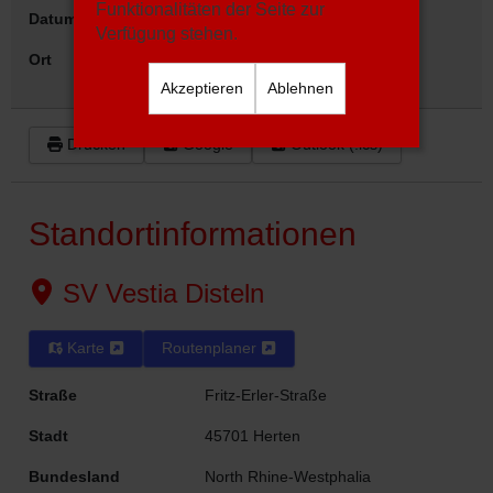
Funktionalitäten der Seite zur
Datum
16.11.2025
15:15
Verfügung stehen.
Ort
SV Vestia Disteln
Akzeptieren
Ablehnen
Drucken
Google
Outlook (.ics)
Standortinformationen
SV Vestia Disteln
Karte
Routenplaner
Straße
Fritz-Erler-Straße
Stadt
45701 Herten
Bundesland
North Rhine-Westphalia