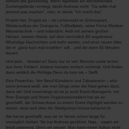
einfach alle gleichzeitig. Wenn irgendwo ein leerstehendes
Zechengelände rumliegt, denkt Andreas nicht: "Da sollte mal
jemand was machen", nein, er denkt: "Ich mach das“.
Projekt hier, Projekt da – ob Lichterwald im Schlosspark,
Wiederaufbau der Orangerie, Fußballplatz, seine Firma Weidner
Wassertechnik – und mittendrin: Andi mit seinem großen
Herzen, seinem Handy, auf dem vermutlich 84 ungelesene
WhatsApp-Nachrichten und mehr warten, und einer neuen Idee,
die er „ganz kurz mal erzählen“ will... und die dann 45 Minuten
dauert.
Und jetzt… heiratet er! Dazu nur so viel: Manche Leute lernen
aus ihren Fehlern. Andere heiraten einfach nochmal. Und finden
dann wirklich die Richtige.Denn da kam sie – Steffi.
Eine Powerfrau. Von Beruf Künstlerin und Tätowiererin – also
wenn jemand weiß, wie man Dinge unter die Haut gehen lässt,
dann sie! Und neuerdings ist sie ja auch Event-Managerin: mit
Ihrer Energie und Ihrem Organisationstalent hat sie es
geschafft, die Schwarzkaue zu einem Event-Highlight werden zu
lassen, dass weit über die Stadtgrenze hinaus bekannt ist.
Sie hat es geschafft, was wir im Verein schon lange für
unmöglich hielten: Sie hat Andreas gezähmt. Naja... sagen wir:
leicht gebremst. Denn wir wissen: Man kann einen Vulkan nicht