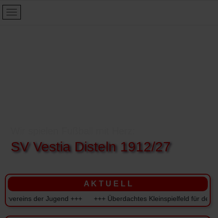
Wir spielen Fußball mit Herz:
SV Vestia Disteln 1912/27
A K T U E L L
s der Jugend +++ +++ Überdachtes Kleinspielfeld für den SV Vestia 