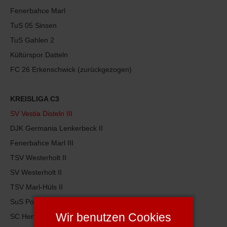
Fenerbahce Marl
TuS 05 Sinsen
TuS Gahlen 2
Kültürspor Datteln
FC 26 Erkenschwick (zurückgezogen)
KREISLIGA C3
SV Vestia Disteln III
DJK Germania Lenkerbeck II
Fenerbahce Marl III
TSV Westerholt II
SV Westerholt II
TSV Marl-Hüls II
SuS Polsum II
Wir benutzen Cookies
SC Herten II