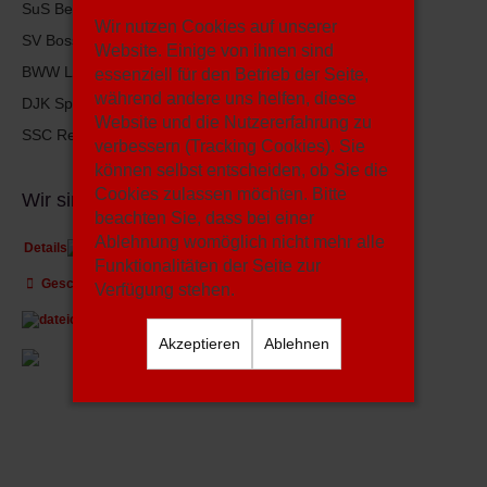
SuS Bertlich II
Wir nutzen Cookies auf unserer
SV Bossendorf III
Website. Einige von ihnen sind
BWW Langenbochum III
essenziell für den Betrieb der Seite,
während andere uns helfen, diese
DJK Spvgg. Herten II
Website und die Nutzererfahrung zu
SSC Recklinghausen III
verbessern (Tracking Cookies). Sie
können selbst entscheiden, ob Sie die
Cookies zulassen möchten. Bitte
Wir sind 11 Freunde
beachten Sie, dass bei einer
Ablehnung womöglich nicht mehr alle
Details
Funktionalitäten der Seite zur
Geschrieben von:
Autor: Martin Schwartz - FUSSBALL.DE
Verfügung stehen.
Veröffentlicht: 06. Juli 2025
Akzeptieren
Ablehnen