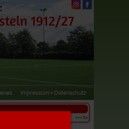
:
steln 1912/27
denes
Impressum+Datenschutz
ritte gegen Spfr.Datteln +++ +++ Einzugstermine der Beiträge für Se