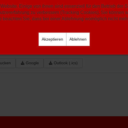
Website. Einige von ihnen sind essenziell für den Betrieb der 
eln 3 - SC Hassel 3
utzererfahrung zu verbessern (Tracking Cookies). Sie können se
 beachten Sie, dass bei einer Ablehnung womöglich nicht mehr 
er
Senioren-3
Akzeptieren
Ablehnen
20.07.2025
13:00
rucken
Google
Outlook (.ics)