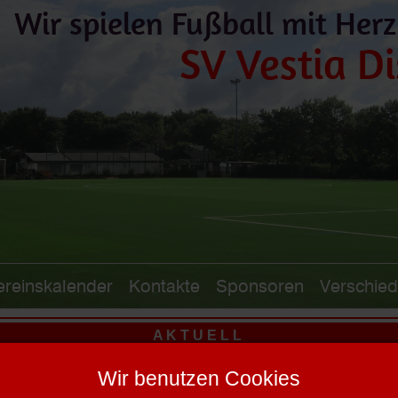
Wir spielen Fußball mit Herz
SV Vestia Di
ereinskalender
Kontakte
Sponsoren
Verschie
A K T U E L L
isterschaft: Disteln startet in Hagen - Zweite gegen Marl-Hamm - D
Wir benutzen Cookies