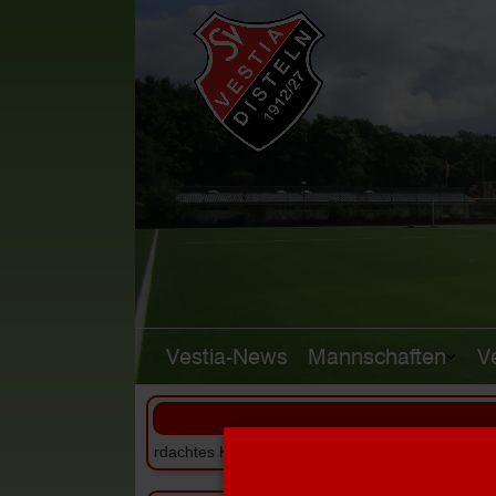
Vestia-News
Mannschaften
V
++ Überdachtes Kleinspielfeld für den SV Vestia Disteln +++ +++ Me