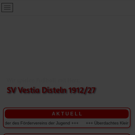
Wir spielen Fußball mit Herz:
SV Vestia Disteln 1912/27
A K T U E L L
r des Fördervereins der Jugend +++ +++ Überdachtes Kleinspielfeld 