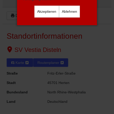
Akzeptieren
Ablehnen
Drucken
Google
Outlook (.ics)
Standortinformationen
SV Vestia Disteln
Karte
Routenplaner
Straße
Fritz-Erler-Straße
Stadt
45701 Herten
Bundesland
North Rhine-Westphalia
Land
Deutschland