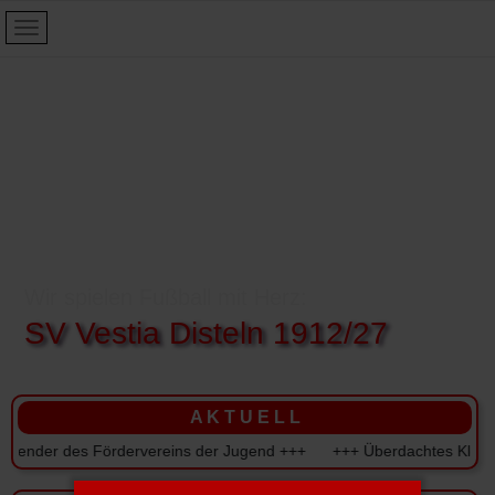
Wir spielen Fußball mit Herz:
SV Vestia Disteln 1912/27
A K T U E L L
nder des Fördervereins der Jugend +++ +++ Überdachtes Kleinspielfe