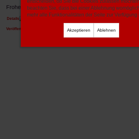
entscheiden, ob Sie die Cookies zulassen möchten.
Frohe Weihnachten
beachten Sie, dass bei einer Ablehnung womöglich
mehr alle Funktionalitäten der Seite zur Verfügung
Details
Geschrieben von:
Hartmut Braun
Veröffentlicht: 17. Dezember 2025
Akzeptieren
Ablehnen