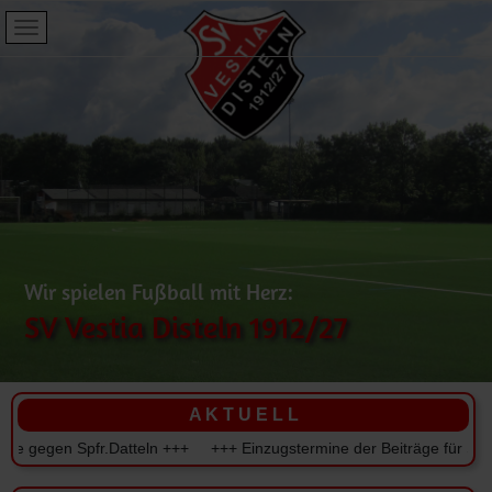
Wir spielen Fußball mit Herz:
SV Vestia Disteln 1912/27
A K T U E L L
 gegen Spfr.Datteln +++ +++ Einzugstermine der Beiträge für Senior