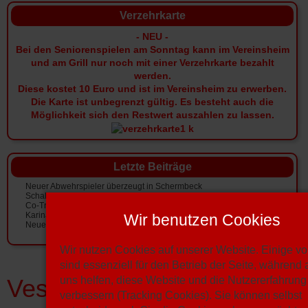
Verzehrkarte
- NEU -
Bei den Seniorenspielen am Sonntag kann im Vereinsheim
und am Grill nur noch mit einer Verzehrkarte bezahlt
werden.
Diese kostet 10 Euro und ist im Vereinsheim zu erwerben.
Die Karte ist unbegrenzt gültig.
Es besteht auch die
Möglichkeit sich den Restwert auszahlen zu lassen.
Letzte Beiträge
Neuer Abwehrspieler überzeugt in Schermbeck
Schalkes U19 gastierte mit Co-Trainer "Kosi"
Co-Trainer komplettiert das Westfalenligateam
Karina Strebel bereichert das Funktionsteam
Wir benutzen Cookies
Neuer und alter Trainer treffen aufeinander
Wir nutzen Cookies auf unserer Website. Einige v
sind essenziell für den Betrieb der Seite, während
uns helfen, diese Website und die Nutzererfahrung
Vestia-News
verbessern (Tracking Cookies). Sie können selbst