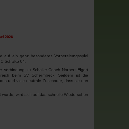
Juni 2026
 auf ein ganz besonderes Vorbereitungsspiel
FC Schalke 04.
 Verbindung zu Schalke-Coach Norbert Elgert
ereich beim SV Schermbeck. Seitdem ist die
Fans und viele neutrale Zuschauer, dass sie nun
llt wurde, wird sich auf das schnelle Wiedersehen
a Strebel bereichert das Funktionsteam
trag: FC Schalke 04 U19: Daniel Koseler verstärkt Trainer-Team