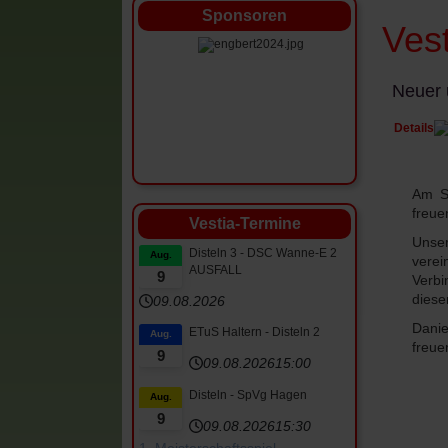
Sponsoren
Ves
Neuer u
Details
Am So
freue
Vestia-Termine
Unser
Disteln 3 - DSC Wanne-E 2
Aug.
vere
AUSFALL
9
Verbi
diese
09.08.2026
Danie
ETuS Haltern - Disteln 2
Aug.
freue
9
09.08.2026
15:00
Disteln - SpVg Hagen
Aug.
9
09.08.2026
15:30
1. Meisterschaftsspiel