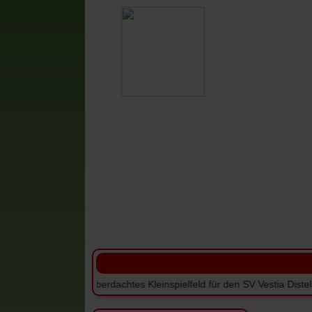
Vestia-News
Mannschaften
V
+++ Überdachtes Kleinspielfeld für den SV Vestia Disteln +++ +++ M