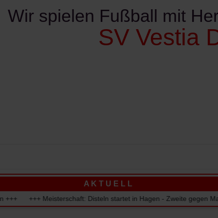
Wir spielen Fußball mit Her
SV Vestia D
ereinskalender
Kontakte
Sponsoren
Verschie
A K T U E L L
eisterschaft: Disteln startet in Hagen - Zweite gegen Marl-Hamm - 