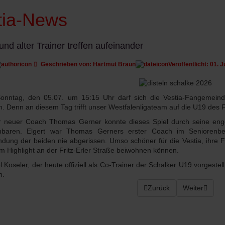
tia-News
nd alter Trainer treffen aufeinander
Geschrieben von:
Hartmut Braun
Veröffentlicht: 01. 
nntag, den 05.07. um 15:15 Uhr darf sich die Vestia-Fangemeinde
n. Denn an diesem Tag trifft unser Westfalenligateam auf die U19 des 
 neuer Coach Thomas Gerner konnte dieses Spiel durch seine enge
inbaren. Elgert war Thomas Gerners erster Coach im Seniorenb
ndung der beiden nie abgerissen. Umso schöner für die Vestia, ihre 
m Highlight an der Fritz-Erler Straße beiwohnen können.
l Koseler, der heute offiziell als Co-Trainer der Schalker U19 vorgeste
n.
Vorheriger Beitrag: Karin
Zurück
Nächster Bei
Weiter