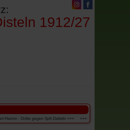
z:
isteln 1912/27
denes
Impressum+Datenschutz
Dritte gegen Spfr.Datteln +++ +++ Einzugstermine der Beiträge für 