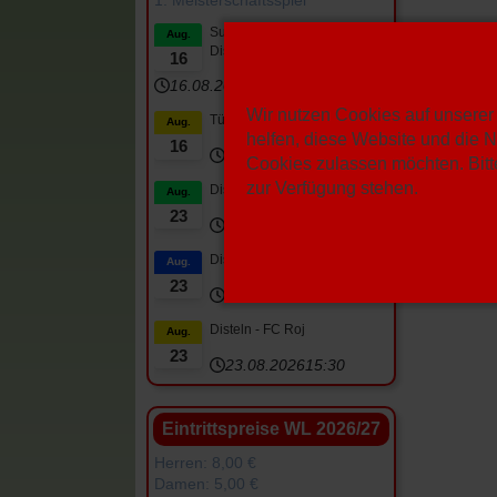
SuS Hervest-Dorsten 2 -
Aug.
Disteln 3
16
16.08.2026
13:00
Wir nutzen Cookies auf unserer 
Türkspor DO - Disteln
Aug.
helfen, diese Website und die N
16
16.08.2026
15:00
Cookies zulassen möchten. Bitte
zur Verfügung stehen.
Disteln 3 - SC Marl-Hamm 2
Aug.
23
23.08.2026
10:30
Disteln 2 - DJK Spfr.Datteln
Aug.
23
23.08.2026
12:45
Disteln - FC Roj
Aug.
23
23.08.2026
15:30
Eintrittspreise WL 2026/27
Herren: 8,00 €
Damen: 5,00 €