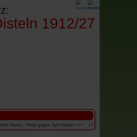
z:
isteln 1912/27
denes
Impressum+Datenschutz
- Dritte gegen Spfr.Datteln +++ +++ Einzugstermine der Beiträge fü