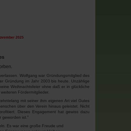
 November 2025
es
torben.
r verlassen. Wolfgang war Gründungsmitglied des
der Gründung im Jahr 2003 bis heute. Unzählige
keine Weihnachtsfeier ohne daß er in glückliche
e weiteren Fördermitglieder.
zehntelang mit seiner ihm eigenen Art viel Gutes
Menschen über den Verein hinaus geleistet. Nicht
profitiert. Dieses Engagement hat gewiss dazu
 geworden ist."
teln. Es war eine große Freude und