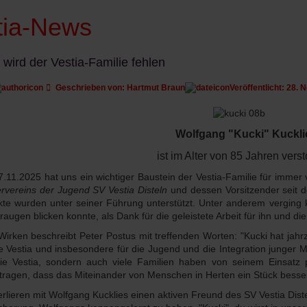
tia-News
 wird der Vestia-Familie fehlen
Geschrieben von:
Hartmut Braun
Veröffentlicht: 28.
Wolfgang "Kucki" Kuckli
ist im Alter von 85 Jahren vers
.11.2025 hat uns ein wichtiger Baustein der Vestia-Familie für imme
rvereins der Jugend SV Vestia Disteln
und dessen Vorsitzender seit 
kte wurden unter seiner Führung unterstützt. Unter anderem verging 
raugen blicken konnte, als Dank für die geleistete Arbeit für ihn und di
Wirken beschreibt Peter Postus mit treffenden Worten: "Kucki hat jahr
ie Vestia und insbesondere für die Jugend und die Integration junger 
ie Vestia, sondern auch viele Familien haben von seinem Einsatz 
tragen, dass das Miteinander von Menschen in Herten ein Stück besser
erlieren mit Wolfgang Kucklies einen aktiven Freund des SV Vestia Dis