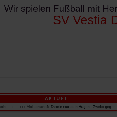
Wir spielen Fußball mit Her
SV Vestia D
ereinskalender
Kontakte
Sponsoren
Verschie
A K T U E L L
+ Meisterschaft: Disteln startet in Hagen - Zweite gegen Marl-Hamm 