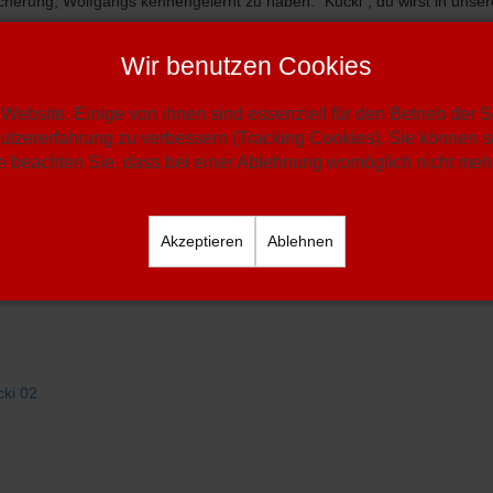
cherung, Wolfgangs kennengelernt zu haben. "Kucki", du wirst in unse
e Gedanken sind bei seinen Angehörigen, denen wir viel Kraft und Tr
Wir benutzen Cookies
Website. Einige von ihnen sind essenziell für den Betrieb der 
utzererfahrung zu verbessern (Tracking Cookies). Sie können se
 beachten Sie, dass bei einer Ablehnung womöglich nicht mehr 
Akzeptieren
Ablehnen