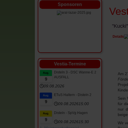
Sponsoren
Ves
"Kucki"
Details
Vestia-Termine
Disteln 3 - DSC Wanne-E 2
Aug.
Am 27
AUSFALL
Förde
9
Proje
09.08.2026
Kinde
ETuS Haltern - Disteln 2
Aug.
Sein 
9
für d
09.08.2026
15:00
nur d
Disteln - SpVg Hagen
Aug.
beige
9
09.08.2026
15:30
Wir v
1. Meisterschaftsspiel