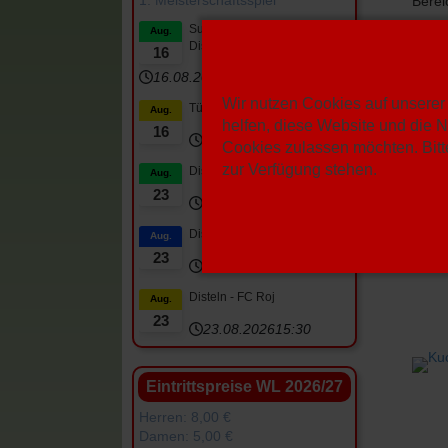
Berei
Unser
SuS Hervest-Dorsten 2 -
Aug.
Disteln 3
16
16.08.2026
13:00
Wir nutzen Cookies auf unserer 
Türkspor DO - Disteln
Aug.
helfen, diese Website und die N
16
16.08.2026
15:00
Cookies zulassen möchten. Bitte
zur Verfügung stehen.
Disteln 3 - SC Marl-Hamm 2
Aug.
23
23.08.2026
10:30
Disteln 2 - DJK Spfr.Datteln
Aug.
23
23.08.2026
12:45
Disteln - FC Roj
Aug.
23
23.08.2026
15:30
Eintrittspreise WL 2026/27
Herren: 8,00 €
Damen: 5,00 €