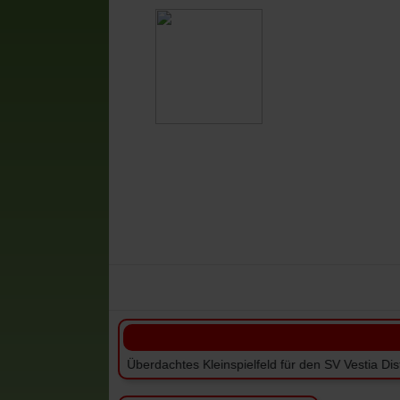
Vestia-News
Mannschaften
V
++ +++ Überdachtes Kleinspielfeld für den SV Vestia Disteln +++ ++