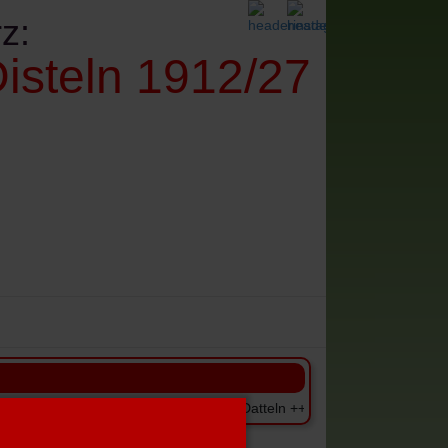
z:
isteln 1912/27
denes
Impressum+Datenschutz
n Marl-Hamm - Dritte gegen Spfr.Datteln +++ +++ Einzugstermine der