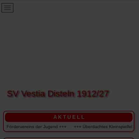
Wir spielen Fußball mit Herz:
SV Vestia Disteln 1912/27
A K T U E L L
ördervereins der Jugend +++ +++ Überdachtes Kleinspielfeld für den