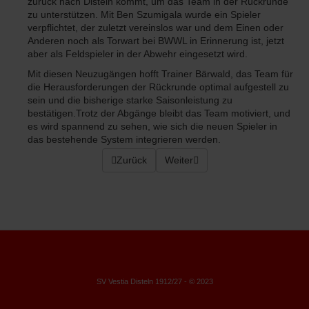
zurück nach Disteln kommt, um das Team in der Rückrunde
zu unterstützen. Mit Ben Szumigala wurde ein Spieler
verpflichtet, der zuletzt vereinslos war und dem Einen oder
Anderen noch als Torwart bei BWWL in Erinnerung ist, jetzt
aber als Feldspieler in der Abwehr eingesetzt wird.
Mit diesen Neuzugängen hofft Trainer Bärwald, das Team für
die Herausforderungen der Rückrunde optimal aufgestell zu
sein und die bisherige starke Saisonleistung zu
bestätigen.Trotz der Abgänge bleibt das Team motiviert, und
es wird spannend zu sehen, wie sich die neuen Spieler in
das bestehende System integrieren werden.
Vorheriger Beitrag: Mitte der Saison ist vor d
Zurück
Nächster Beitrag: Hallenstadtmei
Weiter
SV Vestia Disteln 1912/27 - © 2023