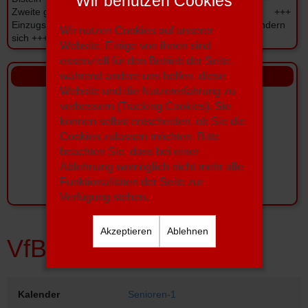
Wir benutzen Cookies
Zweite gegen Marl-Hamm - Dritte gegen Spfr.Datteln +++ +++
Einzugstermine der Beiträge für Senioren und Junioren ändern
Wir nutzen Cookies auf unserer
sich +++
Website. Einige von ihnen sind
essenziell für den Betrieb der Seite,
während andere uns helfen, diese
Sponsoren
Website und die Nutzererfahrung zu
verbessern (Tracking Cookies). Sie
können selbst entscheiden, ob Sie die
Cookies zulassen möchten. Bitte
beachten Sie, dass bei einer
Ablehnung womöglich nicht mehr alle
Funktionalitäten der Seite zur
Verfügung stehen.
Akzeptieren
Ablehnen
VfB Hüls - Disteln
Kalender
Senioren-1