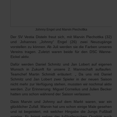
Johnny Engel und Marvin Piechottka
Der SV Vestia Disteln freut sich, mit Marvin Piechottka (32)
und Johannes „Johnny“ Engel (26) zwei Neuzugänge
vorstellen zu können. Ab Juli werden sie die Farben unseres
Vereins tragen. Zuletzt waren beide für den DSC Wanne-
Eickel aktiv.
Dafür werden Daniel Schmitz und Jan Lobert auf eigenen
Wunsch in Zukunft für unsere 2. Mannschaft auflaufen.
Teamchef Martin Schmidt erläutert: „ Da uns mit Daniel
Schmitz und Jan Lobert zwei Spieler in der neuen Saison
nicht mehr zur Verfügung stehen, mussten wir nochmal aktiv
werden. Zur Erinnerung: Miguel Cornelius und Julien Becker
hatten uns schon während der Saison verlassen.
Dass Marvin und Johnny auf dem Markt waren, war ein
glücklicher Zufall. Marvin hat uns schon einige Male gesehen
und ist begeistert, mit welcher Hingabe die Jungs Fußball
spielen. Er bringt neben der fußballerischen Qualität auch