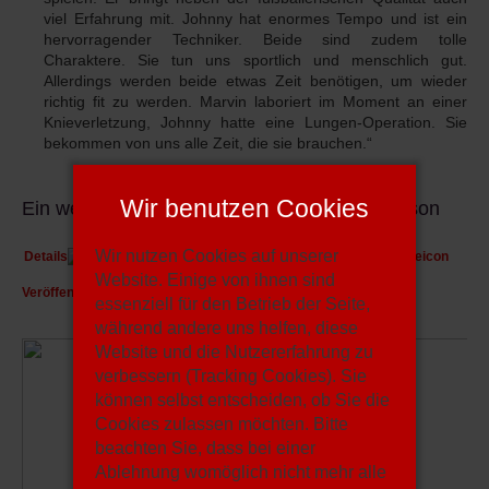
viel Erfahrung mit. Johnny hat enormes Tempo und ist ein
hervorragender Techniker. Beide sind zudem tolle
Charaktere. Sie tun uns sportlich und menschlich gut.
Allerdings werden beide etwas Zeit benötigen, um wieder
richtig fit zu werden. Marvin laboriert im Moment an einer
Knieverletzung, Johnny hatte eine Lungen-Operation. Sie
bekommen von uns alle Zeit, die sie brauchen.“
Wir benutzen Cookies
Ein weiterer „Junger Wilder“ für die neue Saison
Wir nutzen Cookies auf unserer
Details
Geschrieben von:
Hartmut Braun
Website. Einige von ihnen sind
Veröffentlicht: 21. März 2023
essenziell für den Betrieb der Seite,
während andere uns helfen, diese
Website und die Nutzererfahrung zu
verbessern (Tracking Cookies). Sie
können selbst entscheiden, ob Sie die
Cookies zulassen möchten. Bitte
beachten Sie, dass bei einer
Ablehnung womöglich nicht mehr alle