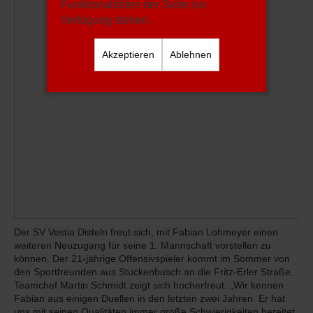
Funktionalitäten der Seite zur
Verfügung stehen.
Akzeptieren
Ablehnen
Der SV Vestia Disteln freut sich, mit Fabian Lohmeyer einen
weiteren Neuzugang für seine 1. Mannschaft vorstellen zu
können. Der 21-jährige Offensivspieler kommt im Sommer von
den Sportfreunden aus Stuckenbusch an die Fritz-Erler Straße.
Teamchef Martin Schmidt zeigt sich hocherfreut: „Wir kennen
Fabian aus einigen Duellen in den letzten zwei Jahren. Er hat
uns mit seinen Qualitäten immer große Schwierigkeiten bereitet.