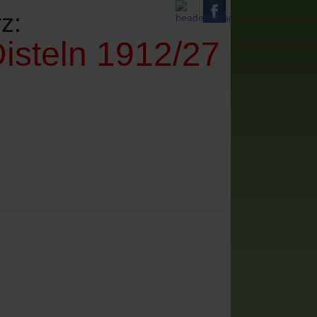
z:
isteln 1912/27
denes
Impressum+Datenschutz