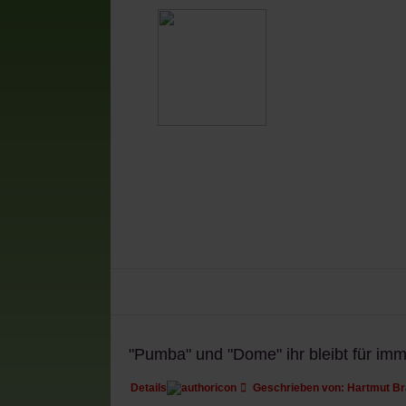
Vestia-News
Mannschaften
V
"Pumba" und "Dome" ihr bleibt für imm
Details
Geschrieben von:
Hartmut B